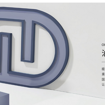
O
糅
秉
国
让